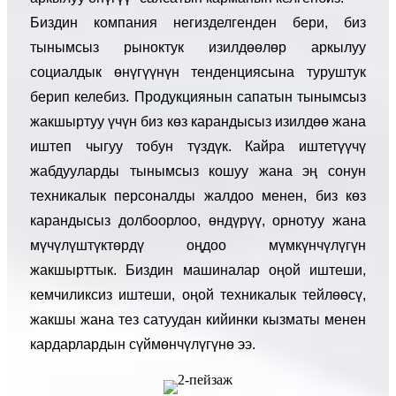
Биздин компания негизделгенден бери, биз
тынымсыз рыноктук изилдөөлөр аркылуу
социалдык өнүгүүнүн тенденциясына туруштук
берип келебиз. Продукциянын сапатын тынымсыз
жакшыртуу үчүн биз көз карандысыз изилдөө жана
иштеп чыгуу тобун түздүк. Кайра иштетүүчү
жабдууларды тынымсыз кошуу жана эң сонун
техникалык персоналды жалдоо менен, биз көз
карандысыз долбоорлоо, өндүрүү, орнотуу жана
мүчүлүштүктөрдү оңдоо мүмкүнчүлүгүн
жакшырттык. Биздин машиналар оңой иштеши,
кемчиликсиз иштеши, оңой техникалык тейлөөсү,
жакшы жана тез сатуудан кийинки кызматы менен
кардарлардын сүймөнчүлүгүнө ээ.