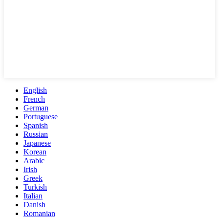
English
French
German
Portuguese
Spanish
Russian
Japanese
Korean
Arabic
Irish
Greek
Turkish
Italian
Danish
Romanian