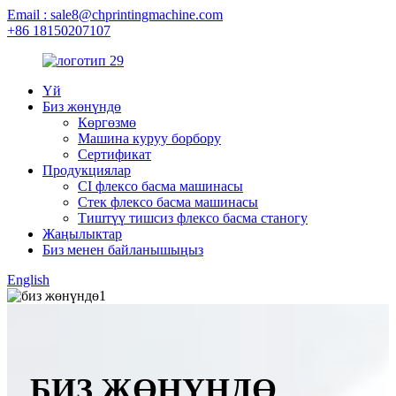
Email : sale8@chprintingmachine.com
+86 18150207107
Үй
Биз жөнүндө
Көргөзмө
Машина куруу борбору
Сертификат
Продукциялар
CI флексо басма машинасы
Стек флексо басма машинасы
Тиштүү тишсиз флексо басма станогу
Жаңылыктар
Биз менен байланышыңыз
English
БИЗ ЖӨНҮНДӨ