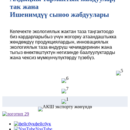
так жана
Ишенимдүү сыноо жабдуулары
Келечекте экологиялык жактан таза таңгактоодо
биз кардарларыбыз үчүн жогорку атаандаштыкка
жөндөмдүү продукциялардын, инновациялык
экологиялык таза өндүрүш чечимдеринин жана
тыгыз өнөктөштүктүн негизинде баалуулуктарды
жана чексиз мүмкүнчүлүктөрдү түзөбүз.
фейсбук
YouTube