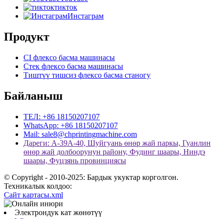
тикток
Инстаграм
Продукт
CI флексо басма машинасы
Стек флексо басма машинасы
Тиштүү тишсиз флексо басма станогу
Байланыш
ТЕЛ: +86 18150207107
WhatsApp: +86 18150207107
Mail: sale8@chprintingmachine.com
Дареги: А-39A-40, Шуйгуань өнөр жай паркы, Гуанлин
өнөр жай долбоорунун району, Фудинг шаары, Ниндэ
шаары, Фуцзянь провинциясы
© Copyright - 2010-2025: Бардык укуктар корголгон.
Техникалык колдоо:
Сайт картасы.xml
Электрондук кат жөнөтүү