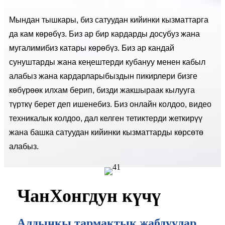
Мындан тышкары, биз сатуудан кийинки кызматтарга
да кам көрөбүз. Биз ар бир кардарды досубуз жана
мугалимибиз катары көрөбүз. Биз ар кандай
сунуштарды жана кеңештерди кубануу менен кабыл
алабыз жана кардарларыбыздын пикирлери бизге
көбүрөөк илхам берип, бизди жакшыраак кылууга
түрткү берет деп ишенебиз. Биз онлайн колдоо, видео
техникалык колдоо, дал келген тетиктерди жеткирүү
жана башка сатуудан кийинки кызматтарды көрсөтө
алабыз.
ЧанХонгдун күчү
Алдыңкы тармактык жабдуулар,