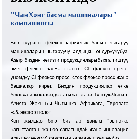
"ЧанХонг басма машиналары"
компаниясы
Биз туурасы флексографиялык басып чыгаруу
машиналарын чыгаруучу алдыңкы өндүрүүчүбүз.
Азыр биздин негизги продукцияларыбызга тиштүү
эмес флексо басма станок, CI флексо пресс,
үнөмдүү CI флексо пресс, стек флексо пресс жана
башкалар кирет. Биздин продукциялар өлкө
боюнча ири көлөмдө сатылат жана Түштүк-Чыгыш
Азияга, Жакынкы Чыгышка, Африкага, Европага
ж.б. экспорттолот.
Көп жылдар бою биз ар дайым "рынокко
багытталган, жашоо сапатындай жана инновация
аркылуу өнүгүү" саясатын карманып келгенбиз.